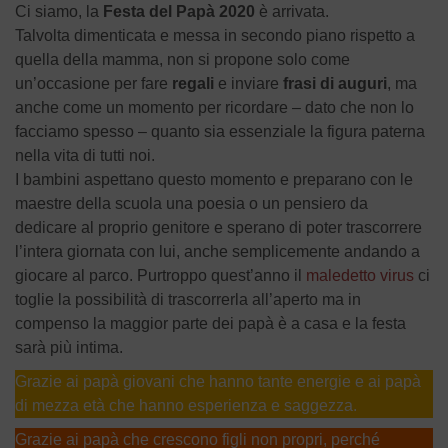
Ci siamo, la
Festa del Papà 2020
è arrivata.
Talvolta dimenticata e messa in secondo piano rispetto a
quella della mamma, non si propone solo come
un’occasione per fare
regali
e inviare
frasi di auguri
, ma
anche come un momento per ricordare – dato che non lo
facciamo spesso – quanto sia essenziale la figura paterna
nella vita di tutti noi.
I bambini aspettano questo momento e preparano con le
maestre della scuola una poesia o un pensiero da
dedicare al proprio genitore e sperano di poter trascorrere
l’intera giornata con lui, anche semplicemente andando a
giocare al parco. Purtroppo quest’anno il
maledetto virus
ci
toglie la possibilità di trascorrerla all’aperto ma in
compenso la maggior parte dei papà è a casa e la festa
sarà più intima.
Grazie ai papà giovani che hanno tante energie e ai papà
di mezza età che hanno esperienza e saggezza.
Grazie ai papà che crescono figli non propri, perché