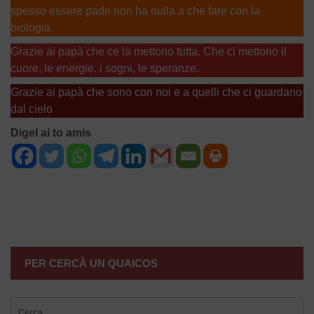
spesso essere padri non ha nulla a che fare con la
biologia.
Grazie ai papà che ce la mettono tutta. Che ci mettono il
cuore, le energie, i sogni, le speranze.
Grazie ai papà che sono con noi e a quelli che ci guardano
dal cielo
Digel ai to amis
NAVIGAZIONE
ARTICOLI
PER CERCÀ UN QUAICOS
Ricerca