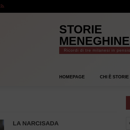
STORIE
MENEGHINE
Ricordi di tre milanesi in pensi
HOMEPAGE
CHI È STORI
R
LA NARCISADA
pe