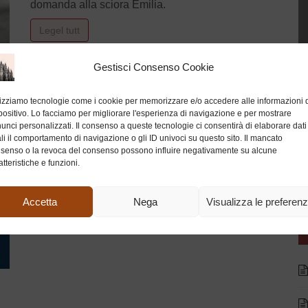
domanda alla sciora Emilia.
Legel tutt
Gestisci Consenso Cookie
lizziamo tecnologie come i cookie per memorizzare e/o accedere alle informazioni 
I NAVIGATOR
positivo. Lo facciamo per migliorare l'esperienza di navigazione e per mostrare
unci personalizzati. Il consenso a queste tecnologie ci consentirà di elaborare dati
Marco Laurenti
31 Maggio 2021
li il comportamento di navigazione o gli ID univoci su questo sito. Il mancato
senso o la revoca del consenso possono influire negativamente su alcune
Scopo dei navigator dovrebbe essere quello di
atteristiche e funzioni.
trovare lavoro ai percettori del reddito di
cittadinanza, almeno così ci sono stati presentati.
Accetta
Nega
Visualizza le preferen
Legel tutt