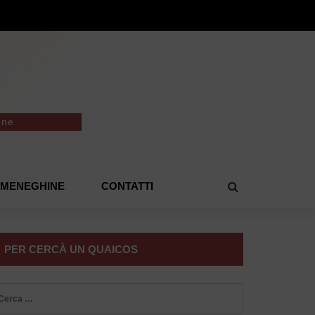
one
E MENEGHINE
CONTATTI
PER CERCÀ UN QUAICOS
icerca
r: