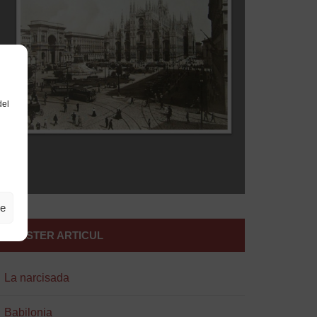
del
ze
I NOSTER ARTICUL
La narcisada
Babilonia