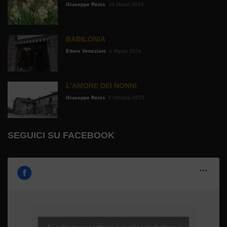
Giuseppe Reiss
10 Marzo 2024
BABILONIA
Ettore Veneziani
4 Marzo 2024
L’AMORE DEI NONNI
Giuseppe Reiss
2 Ottobre 2023
SEGUICI SU FACEBOOK
SEGUICI SU FACEBOOK