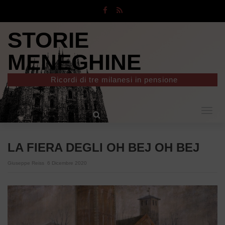
STORIE
MENEGHINE
Ricordi di tre milanesi in pensione
Togg
navig
LA FIERA DEGLI OH BEJ OH BEJ
Giuseppe Reiss
6 Dicembre 2020