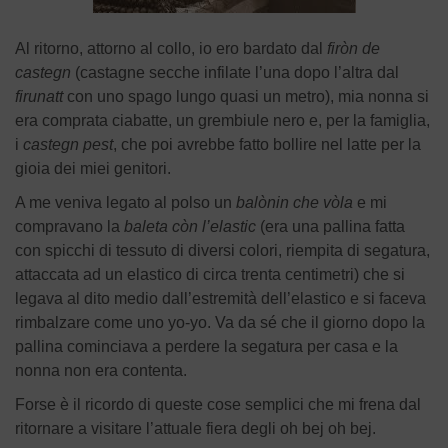
Al ritorno, attorno al collo, io ero bardato dal
firòn de
castegn
(castagne secche infilate l’una dopo l’altra dal
firunatt
con uno spago lungo quasi un metro), mia nonna si
era comprata ciabatte, un grembiule nero e, per la famiglia,
i
castegn pest
, che poi avrebbe fatto bollire nel latte per la
gioia dei miei genitori.
A me veniva legato al polso un
balònin che vòla
e mi
compravano la
baleta còn l’elastic
(era una pallina fatta
con spicchi di tessuto di diversi colori, riempita di segatura,
attaccata ad un elastico di circa trenta centimetri) che si
legava al dito medio dall’estremità dell’elastico e si faceva
rimbalzare come uno yo-yo. Va da sé che il giorno dopo la
pallina cominciava a perdere la segatura per casa e la
nonna non era contenta.
Forse è il ricordo di queste cose semplici che mi frena dal
ritornare a visitare l’attuale fiera degli oh bej oh bej.