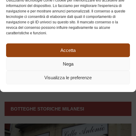
Utilizziamo tecnologie come i cookie per memorizzare e/o accedere alle
Feste comandate
informazioni del dispositivo. Lo facciamo per migliorare l'esperienza di
navigazione e per mostrare annunci personalizzati. Il consenso a queste
tecnologie ci consentirà di elaborare dati quali il comportamento di
Gli autori
navigazione o gli ID univoci su questo sito. Il mancato consenso o la
revoca del consenso possono influire negativamente su alcune
caratteristiche e funzioni.
Ieri ed oggi
Persone e luoghi del cuore
Accetta
Nega
Proverbi e modi di dire
Visualizza le preferenze
Ricordi
BOTTEGHE STORICHE MILANESI