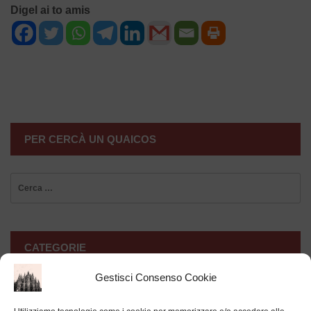
Digel ai to amis
NAVIGAZIONE
ARTICOLI
PER CERCÀ UN QUAICOS
Ricerca
per:
CATEGORIE
Gestisci Consenso Cookie
Attualità