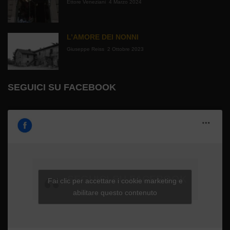
Ettore Veneziani
4 Marzo 2024
L’AMORE DEI NONNI
Giuseppe Reiss
2 Ottobre 2023
SEGUICI SU FACEBOOK
SEGUICI SU FACEBOOK
Fai clic per accettare i cookie marketing e
abilitare questo contenuto