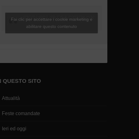
SEGUICI SU FACEBOOK
Fai clic per accettare i cookie marketing e
abilitare questo contenuto
N QUESTO SITO
Attualità
Feste comandate
Ieri ed oggi