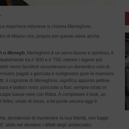
eneghini?
ipica maschera milanese si chiama Meneghino.
tivi di Milano che, proprio per questo viene anche
h
o
Menegh
, Meneghino è un servo buono e spiritoso. Il
babilmente tra il ‘600 e il ‘700, mentre i signori più
 nobili meno facoltosi assumevano un domestico solo di
enivano pagati a giornata e svolgevano pure le mansioni
ti, il cognome di Meneghino, significa appunto pettine.
ura e bottoni rossi; panciotto a fiori, sempre orlato in
 scarpe basse nere con fibbia. A completare il look, un
feltro, orlato di rosso, a tre punte ancora oggi è
he, desideroso di mantenere la sua libertà, non fugge
abile nel deridere i difetti degli aristocratici.