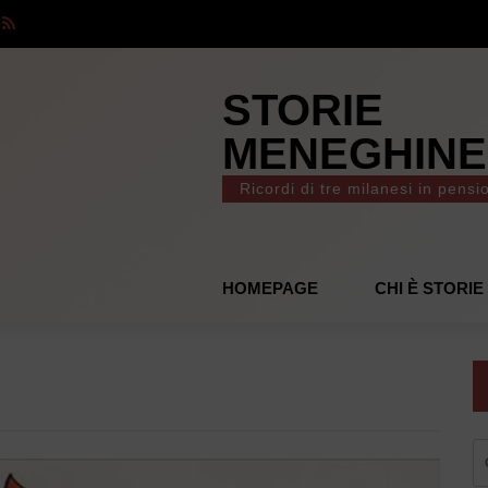
STORIE
MENEGHINE
Ricordi di tre milanesi in pensi
HOMEPAGE
CHI È STORI
R
pe