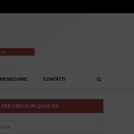
one
E MENEGHINE
CONTATTI
PER CERCÀ UN QUAICOS
icerca
r: