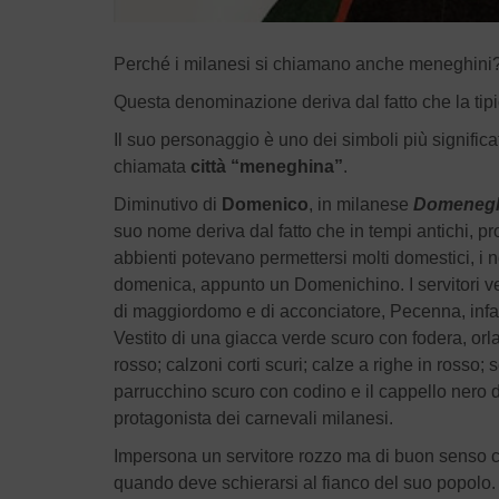
Perché i milanesi si chiamano anche m
Questa denominazione deriva dal fatto che la t
Il suo personaggio è uno dei simboli più significa
chiamata
città “meneghina”
.
Diminutivo di
Domenico
, in milanese
Domeneg
suo nome deriva dal fatto che in tempi antichi, pro
abbienti potevano permettersi molti domestici, i
domenica, appunto un Domenichino. I servitori v
di maggiordomo e di acconciatore, Pecenna, infat
Vestito di una giacca verde scuro con fodera, orlat
rosso; calzoni corti scuri; calze a righe in rosso;
parrucchino scuro con codino e il cappello nero di 
protagonista dei carnevali milanesi.
Impersona un servitore rozzo ma di buon senso c
quando deve schierarsi al fianco del suo popolo. E’ 