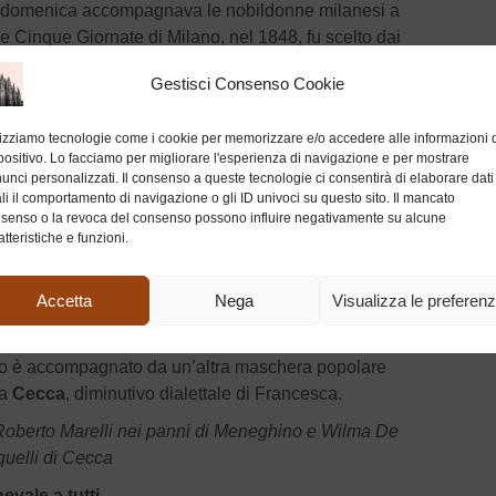
a domenica accompagnava le nobildonne milanesi a
e Cinque Giornate di Milano, nel 1848, fu scelto dai
o. Meneghino è la tipica maschera dei milanesi e, come
Gestisci Consenso Cookie
enza far nulla. Non è a caso che i milanesi vengano
nti ad una fetta di panettone possono anche salirgli le
lizziamo tecnologie come i cookie per memorizzare e/o accedere alle informazioni 
loso, ma perché gli ricorda la sua Milano e il ‘so
Domm
‘,
positivo. Lo facciamo per migliorare l'esperienza di navigazione e per mostrare
te, la maschera venne introdotta in teatro nel ‘600 dalla
unci personalizzati. Il consenso a queste tecnologie ci consentirà di elaborare dati
he gli ha dato l’immagine del personaggio popolare,
li il comportamento di navigazione o gli ID univoci su questo sito. Il mancato
senso o la revoca del consenso possono influire negativamente su alcune
atteristiche e funzioni.
 Carlo Porta ha contribuito ad aumentarne la
fino alla metà dell’Ottocento, epoca in cui
Accetta
Nega
Visualizza le preferen
 diventato simbolo dell’animo patriottico
contro la dominazione asburgica. Nel Carnevale
 è accompagnato da un’altra maschera popolare
la
Cecca
, diminutivo dialettale di Francesca.
 Roberto Marelli nei panni di Meneghino e Wilma De
quelli di Cecca
vale a tutti.