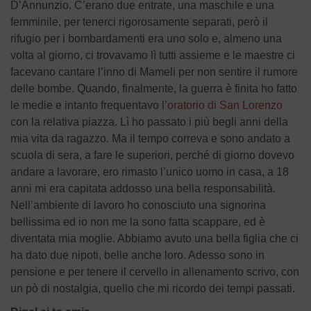
D’Annunzio. C’erano due entrate, una maschile e una
femminile, per tenerci rigorosamente separati, però il
rifugio per i bombardamenti era uno solo e, almeno una
volta al giorno, ci trovavamo lì tutti assieme e le maestre ci
facevano cantare l’inno di Mameli per non sentire il rumore
delle bombe. Quando, finalmente, la guerra è finita ho fatto
le medie e intanto frequentavo l’
oratorio di San Lorenzo
con la relativa piazza. Lì ho passato i più begli anni della
mia vita da ragazzo. Ma il tempo correva e sono andato a
scuola di sera, a fare le superiori, perché di giorno dovevo
andare a lavorare, ero rimasto l’unico uomo in casa, a 18
anni mi era capitata addosso una bella responsabilità.
Nell’ambiente di lavoro ho conosciuto una signorina
bellissima ed io non me la sono fatta scappare, ed è
diventata mia moglie. Abbiamo avuto una bella figlia che ci
ha dato due nipoti, belle anche loro. Adesso sono in
pensione e per tenere il cervello in allenamento scrivo, con
un pò di nostalgia, quello che mi ricordo dei tempi passati.