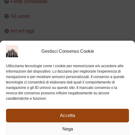
Feste comandate
Gli autori
Ieri ed oggi
Persone e luoghi del cuore
Gestisci Consenso Cookie
Proverbi e modi di dire
Utilizziamo tecnologie come i cookie per memorizzare e/o accedere alle
informazioni del dispositivo. Lo facciamo per migliorare l'esperienza di
Ricordi
navigazione e per mostrare annunci personalizzati. Il consenso a queste
tecnologie ci consentirà di elaborare dati quali il comportamento di
navigazione o gli ID univoci su questo sito. Il mancato consenso o la
revoca del consenso possono influire negativamente su alcune
caratteristiche e funzioni.
BOTTEGHE STORICHE MILANESI
Accetta
Nega