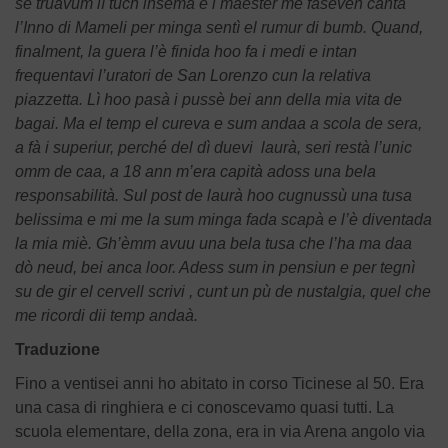
se truavum lì tuch insema e i maester me faseven cantà
l’Inno di Mameli per minga sentì el rumur di bumb. Quand,
finalment, la guera l’è finida hoo fa i medi e intan
frequentavi l’uratori de San Lorenzo cun la relativa
piazzetta. Lì hoo pasà i pussè bei ann della mia vita de
bagai. Ma el temp el cureva e sum andaa a scola de sera,
a fà i superiur, perché del dì duevi laurà, seri restà l’unic
omm de caa, a 18 ann m’era capità adoss una bela
responsabilità. Sul post de laurà hoo cugnussù una tusa
belissima e mi me la sum minga fada scapà e l’è diventada
la mia miè. Gh’èmm avuu una bela tusa che l’ha ma daa
dò neud, bei anca loor. Adess sum in pensiun e per tegnì
su de gir el cervell scrivi , cunt un pù de nustalgia, quel che
me ricordi dii temp andaà.
Traduzione
Fino a ventisei anni ho abitato in corso Ticinese al 50. Era
una casa di ringhiera e ci conoscevamo quasi tutti. La
scuola elementare, della zona, era in via Arena angolo via