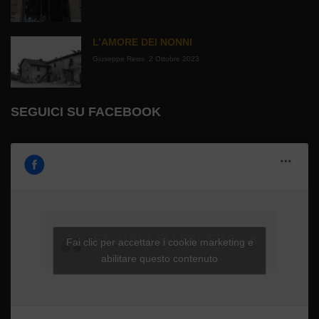
L’AMORE DEI NONNI
Giuseppe Reiss
2 Ottobre 2023
SEGUICI SU FACEBOOK
SEGUICI SU FACEBOOK
Fai clic per accettare i cookie marketing e
abilitare questo contenuto