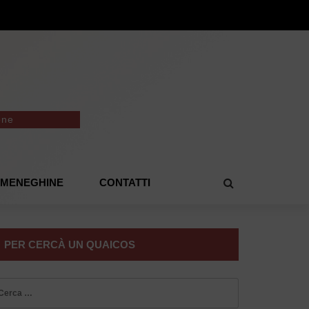
one
E MENEGHINE
CONTATTI
PER CERCÀ UN QUAICOS
icerca
r: