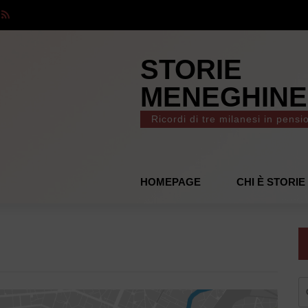
STORIE
MENEGHINE
Ricordi di tre milanesi in pensi
HOMEPAGE
CHI È STORI
R
pe