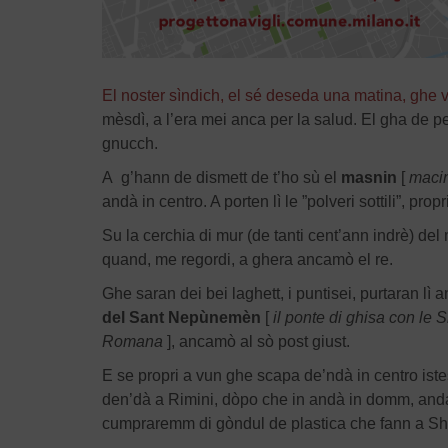
El noster sìndich, el sé deseda una matina, ghe v
mèsdì, a l’era mei anca per la salud. El gha de p
gnucch.
A g’hann de dismett de t’ho sù el
masnin
[
macin
andà in centro. A porten lì le ”polveri sottili”, prop
Su la cerchia di mur (de tanti cent’ann indrè) de
quand, me regordi, a ghera ancamò el re.
Ghe saran dei bei laghett, i puntisei, purtaran lì 
del Sant Nepùnemèn
[
il ponte di ghisa con le 
Romana
], ancamò al sò post giust.
E se propri a vun ghe scapa de’ndà in centro istess,
den’dà a Rimini, dòpo che in andà in domm, andaran
cumpraremm di gòndul de plastica che fann a Sh