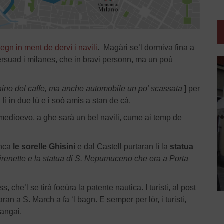
egn in ment de dervì i navili
. Magàri se’l dormiva fina a
ersuad i milanes, che in bravi personn, ma un poù
ino del caffe, ma anche automobile un po’ scassata
] per
ri lì in due lù e i soò amis a stan de cà.
l medioevo, a ghe sarà un bel navili, cume ai temp de
anca
le sorelle Ghisini
e dal Castell purtaran lì la
statua
Sirenette e la statua di S. Nepumuceno che era a Porta
 che’l se tirà foeùra la patente nautica. I turisti, al post
 a S. March a fa ‘l bagn. E semper per lòr, i turisti,
angai.