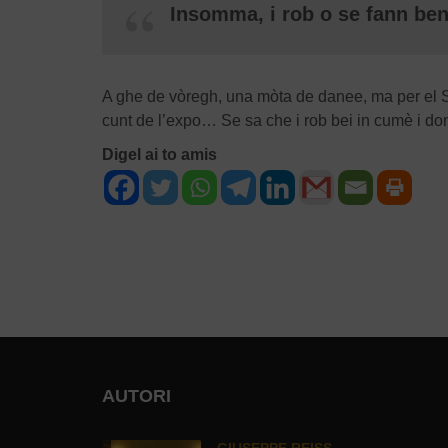
Insomma, i rob o se fann ben
A ghe de vòregh, una mòta de danee, ma per el Sa
cunt de l’expo… Se sa che i rob bei in cumè i do
Digel ai to amis
NAVIGAZIONE
ARTICOLI
AUTORI
GIUSEPPE REISS