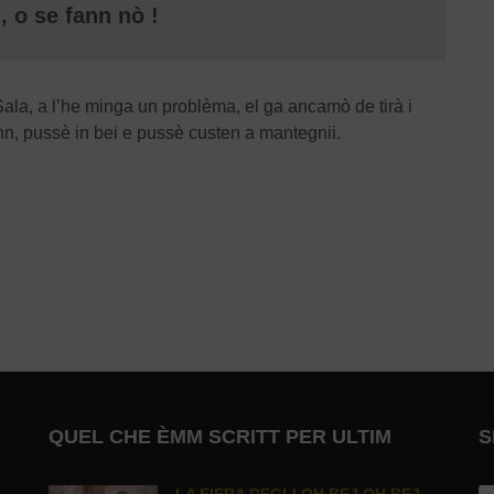
, o se fann nò !
la, a l’he minga un problèma, el ga ancamò de tirà i
nn, pussè in bei e pussè custen a mantegnii.
QUEL CHE ÈMM SCRITT PER ULTIM
S
LA FIERA DEGLI OH BEJ OH BEJ