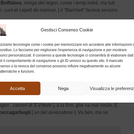
 Boffalora
, minga dei legnn, come i temp indrè, ma tutt
i, cunt el capell de marinar. [
il “Barchett” faceva servizio
n l’autostrada, te vett a la Cassina di Pomm, cun la tua
Gestisci Consenso Cookie
 Gabelle, S. March, Via Senato, via Mulino delle armi e
arsena, …che de lì te rìvet in del Po in riva al mar, o in
lizziamo tecnologie come i cookie per memorizzare e/o accedere alle informazioni 
positivo. Lo facciamo per migliorare l'esperienza di navigazione e per mostrare
unci personalizzati. Il consenso a queste tecnologie ci consentirà di elaborare dati
 su la metro (che inscì i treni saran semper nett!). In
li il comportamento di navigazione o gli ID univoci su questo sito. Il mancato
e sarà la barchèta.
senso o la revoca del consenso possono influire negativamente su alcune
atteristiche e funzioni.
uiarà denter i pel de pomm de tera, el resegaùsc del sò
° 100 era la latrina
] , e infin i fabrich cònt la ròba de trà in
Accetta
Nega
Visualizza le preferen
geri , carceri di S.Vittore
], a la finn, ghe va mai nisùn. E
zzeccagarbugli
[
un bel avvocatone
]. Va ben, ma se