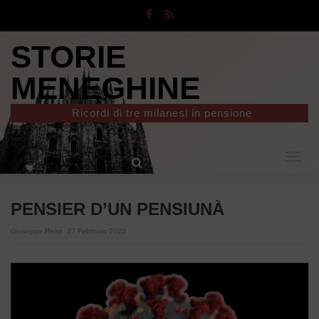
STORIE
MENEGHINE
Ricordi di tre milanesi in pensione
Togg
navig
PENSIER D’UN PENSIUNÀ
Giuseppe Reiss
27 Febbraio 2020