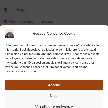
Ieri ed oggi
Persone e luoghi del cuore
Gestisci Consenso Cookie
Proverbi e modi di dire
Ricordi
Utilizziamo tecnologie come i cookie per memorizzare e/o accedere alle
informazioni del dispositivo. Lo facciamo per migliorare l'esperienza di
navigazione e per mostrare annunci personalizzati. Il consenso a queste
tecnologie ci consentirà di elaborare dati quali il comportamento di
navigazione o gli ID univoci su questo sito. Il mancato consenso o la
revoca del consenso possono influire negativamente su alcune
BOTTEGHE STORICHE MILANESI
caratteristiche e funzioni.
Accetta
Nega
Visualizza le preferenze