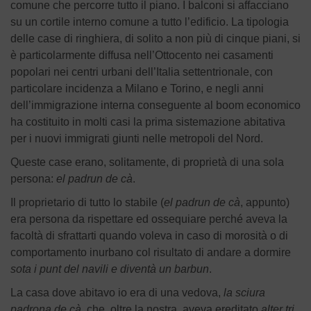
comune che percorre tutto il piano. I balconi si affacciano
su un cortile interno comune a tutto l’edificio. La tipologia
delle case di ringhiera, di solito a non più di cinque piani, si
è particolarmente diffusa nell’Ottocento nei casamenti
popolari nei centri urbani dell’Italia settentrionale, con
particolare incidenza a Milano e Torino, e negli anni
dell’immigrazione interna conseguente al boom economico
ha costituito in molti casi la prima sistemazione abitativa
per i nuovi immigrati giunti nelle metropoli del Nord.
Queste case erano, solitamente, di proprietà di una sola
persona:
el padrun de cà
.
Il proprietario di tutto lo stabile (
el padrun de cà
, appunto)
era persona da rispettare ed ossequiare perché aveva la
facoltà di sfrattarti quando voleva in caso di morosità o di
comportamento inurbano col risultato di andare a dormire
sota i punt del navili
e diventà
un barbun
.
La casa dove abitavo io era di una vedova,
la sciura
padrona de cà
, che, oltre la nostra, aveva ereditato
alter tri