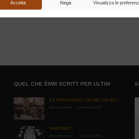
Accetta
Nega
Visualizza le preferen
QUEL CHE ÈMM SCRITT PER ULTIM
S
LA FIERA DEGLI OH BEJ OH BEJ
Giuseppe Reiss
6 Dicembre 2020
MARTINITT
Ettore Veneziani
14 Giugno 2020