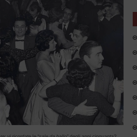
: vi ricordate le “
sale da ballo
” degli anni cinquanta?