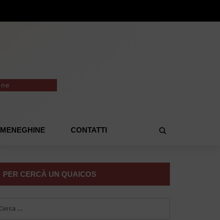
one
E MENEGHINE
CONTATTI
PER CERCÀ UN QUAICOS
icerca
r: