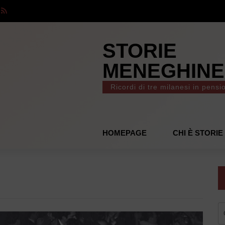
STORIE
MENEGHINE
Ricordi di tre milanesi in pensi
HOMEPAGE
CHI È STORI
R
pe