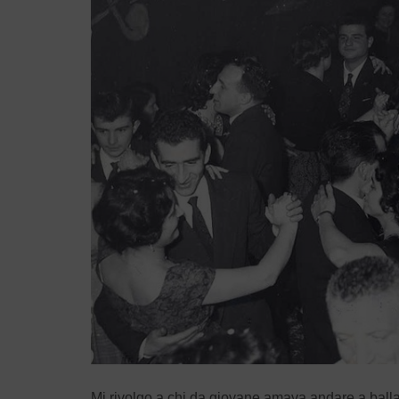
Mi rivolgo a chi da giovane amava andare a ballare