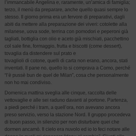
l’immancabile Angelina e, raramente, un’amica di famiglia;
terzo, il menù da preparare, anche quello quasi sempre lo
stesso. Il giorno prima era un fervore di preparativi, dagli
abiti da mettere alla preparazione dei viveri: cotolette alla
milanese, uova sode, terrina con pomodori e peperoni già
tagliati, bottiglia con olio e aceto già mischiati, pacchettino
col sale fine, formaggio, frutta e biscotti (come dessert),
tovaglia da distendere sul prato e
tovaglioli di cotone, quelli di carta non erano, ancora, stati
inventati. Il pane no, quello lo si comprava a Como, perché
“l’è pussè bun de quel de Milan”, cosa che personalmente
non ho mai condiviso.
Domenica mattina sveglia alle cinque, raccolta delle
vettovaglie e alle sei raduno davanti al portone. Partenza,
a piedi perché i tram, a quell’ora, non avevano ancora
preso servizio, verso la stazione Nord. Il gruppo procedeva
di buon passo, in silenzio per non disturbare quei che
dormen ancamò. Il cielo era nuvolo ed io lo feci notare alle