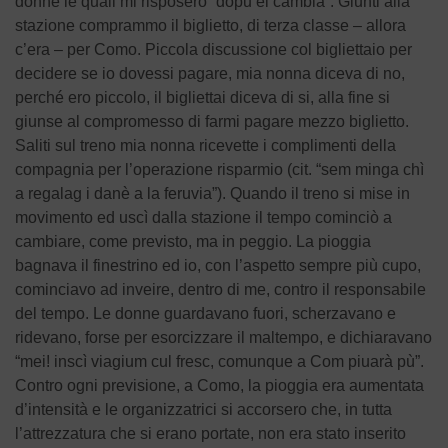
donne le quali mi risposero “dopu el cambia”. Giunti alla
stazione comprammo il biglietto, di terza classe – allora
c’era – per Como. Piccola discussione col bigliettaio per
decidere se io dovessi pagare, mia nonna diceva di no,
perché ero piccolo, il bigliettai diceva di si, alla fine si
giunse al compromesso di farmi pagare mezzo biglietto.
Saliti sul treno mia nonna ricevette i complimenti della
compagnia per l’operazione risparmio (cit. “sem minga chì
a regalag i danè a la feruvia”). Quando il treno si mise in
movimento ed uscì dalla stazione il tempo cominciò a
cambiare, come previsto, ma in peggio. La pioggia
bagnava il finestrino ed io, con l’aspetto sempre più cupo,
cominciavo ad inveire, dentro di me, contro il responsabile
del tempo. Le donne guardavano fuori, scherzavano e
ridevano, forse per esorcizzare il maltempo, e dichiaravano
“mei! inscì viagium cul fresc, comunque a Com piuarà pù”.
Contro ogni previsione, a Como, la pioggia era aumentata
d’intensità e le organizzatrici si accorsero che, in tutta
l’attrezzatura che si erano portate, non era stato inserito