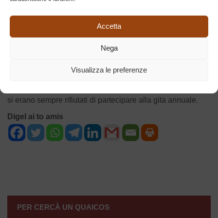
divertivamo molto, mia nonna aveva lo stesso umore di un
passeggero del Titanic un’ora dopo l’urto con l’iceberg.
Accetta
Raggiunto Como e preso il treno ritornammo a Milano dove
ci accolse uno splendido sole. Giunti a casa gli uomini
Nega
chiesero come era andata, mia nonna rispose “èm ciapà
un pù d’acqua ma l’è stà bel”; ma, dato il nostro aspetto, ho
Visualizza le preferenze
l’impressione che non ci abbiano creduto.
Da quel momento ho cominciato a capire perché gli uomini
si erano sempre rifiutati di partecipare alla gita annuale.
Digel ai to amis
NAVIGAZIONE
ARTICOLI
PER CERCÀ UN QUAICOS