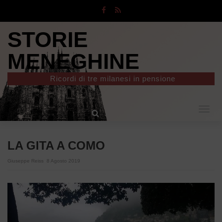
STORIE
MENEGHINE
Ricordi di tre milanesi in pensione
Togg
navig
LA GITA A COMO
Giuseppe Reiss
8 Agosto 2019