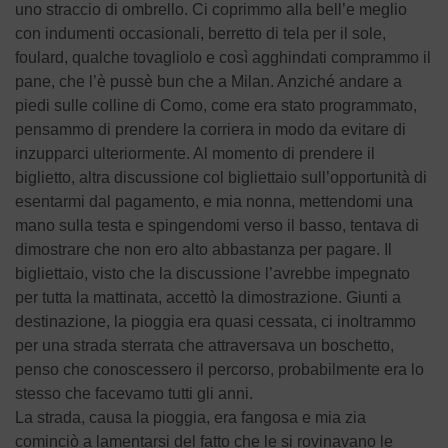
uno straccio di ombrello. Ci coprimmo alla bell’e meglio
con indumenti occasionali, berretto di tela per il sole,
foulard, qualche tovagliolo e così agghindati comprammo il
pane, che l’è pussè bun che a Milan. Anziché andare a
piedi sulle colline di Como, come era stato programmato,
pensammo di prendere la corriera in modo da evitare di
inzupparci ulteriormente. Al momento di prendere il
biglietto, altra discussione col bigliettaio sull’opportunità di
esentarmi dal pagamento, e mia nonna, mettendomi una
mano sulla testa e spingendomi verso il basso, tentava di
dimostrare che non ero alto abbastanza per pagare. Il
bigliettaio, visto che la discussione l’avrebbe impegnato
per tutta la mattinata, accettò la dimostrazione. Giunti a
destinazione, la pioggia era quasi cessata, ci inoltrammo
per una strada sterrata che attraversava un boschetto,
penso che conoscessero il percorso, probabilmente era lo
stesso che facevamo tutti gli anni.
La strada, causa la pioggia, era fangosa e mia zia
cominciò a lamentarsi del fatto che le si rovinavano le