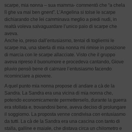
scarpe, mia nonna – sua mamma- commentò che “a chela
lì ghe va mai ben gnent”. L’Angelina si tolse le scarpe
dichiarando che lei camminava meglio a piedi nudi, in
realtà voleva salvaguardare l’unico paio di scarpe che
aveva.
Anche io, preso dall’entusiasmo, tentai di togliermi le
scarpe ma, una sberla di mia nonna mi rimise in posizione
di marcia con le scarpe allacciate. Visto che il gruppo
aveva ripreso il buonumore e procedeva cantando, Giove
pluvio pensò bene di calmare l’entusiasmo facendo
ricominciare a piovere.
A quel punto mia nonna propose di andare a cà de la
Sandra. La Sandra era una vicina di mia nonna che,
potendo economicamente permetterselo, durante la guerra
era sfollata e, trovandosi bene, aveva deciso di prolungare
il soggiorno. La proposta venne condivisa con entusiasmo
da tutti. La cà de la Sandra era una cascina con tanto di
stalla, galline e maiale, che distava circa un chilometro e