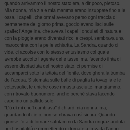
quando arrivammo il nostro stato era, a dir poco, pietoso.
Mia nonna, mia zia e mia mamma erano inzuppate fino alle
ossa, i capelli, che ormai avevano perso ogni traccia di
permanente del giorno prima, gocciolavano lisci sulle
spalle; l’Angelina, che aveva i capelli ondulati di natura e
con la pioggia erano diventati ricci e crespi, sembrava una
marocchina con la pelle schiarita. La Sandra, quando ci
vide, ci accolse con lo stesso entusiasmo col quale
avrebbe accolto l’agente delle tasse, ma, facendo finta di
essere dispiaciuta del nostro stato, ci permise di
accamparci sotto la tettoia del fienile, dove ghera la trumba
de l’acqua. Sistemata sulle balle di paglia la tovaglia e le
vettovaglie, le uniche cose rimasta asciutte, mangiammo,
con ritrovato buonumore, anche perché stava facendo
capolino un pallido sole.
“L’ù dì mì che’l cambiava” dichiarò mia nonna, ma,
guardando il cielo, non sembrava così sicura. Quando
giunse l’ora di tornare salutammo la Sandra ringraziandola
per l’ospitalità e promettendo di tornare a trovarla l’anno