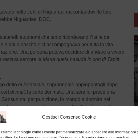
avano nelle corti di Niguarda, raccontandovi le loro
 direbbe Niguardesi DOC.
taterelli autonomi che tanto ricordavano l’Italia dei
in dalla nascita e ci accompagnava per tutta la vita
nazione. Una persona poteva decidere di andare a vivere
da restava sempre la
Maria quela nasuda in cort di Tapitt
.
go
detto
el Sansunin
, soprannome appioppatogli dopo
a
cort di matt
, la corte dei matti. Una sera lui prese una
la Sansunina, per punizione, lo mandò a dormire nel
guardesi iniziarono a dire che
el volta i lenzò cun la furca
,
Gestisci Consenso Cookie
he non era una succursale del
manicomio di Mombello
. La
uo abitante, per esempio di quel tipo soprannominato
lizziamo tecnologie come i cookie per memorizzare e/o accedere alle informazioni 
positivo. Lo facciamo per migliorare l'esperienza di navigazione e per mostrare