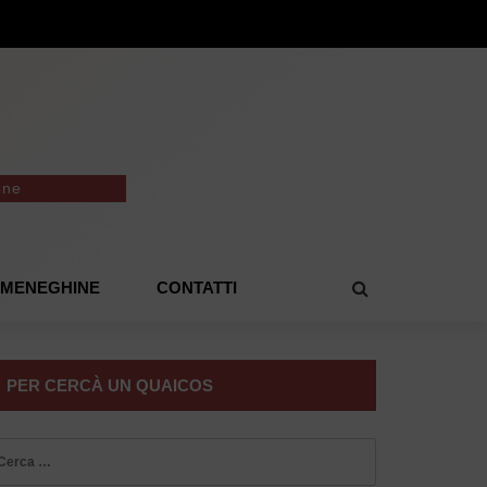
one
E MENEGHINE
CONTATTI
PER CERCÀ UN QUAICOS
icerca
r: