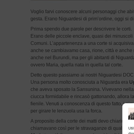
Voglio farvi conoscere alcuni personaggi che abit
gesta. Erano Niguardesi di prim’ordine, oggi si
Prima spendo due parole per descrivere le corti.
Erano delle piccole enclave, quasi dei minuscoli s
Comuni. L’appartenenza a una corte si acquisiva s
anche se cambiavamo casa, rione, città e anche 
anche nel Burundi, ma per gli abitanti di Niguar
ovvero Maria, quella nata in quella tal corte.
Detto questo passiamo ai nostri Niguardesi DOC
Una persona molto conosciuta a Niguarda era
U
che aveva sposato la Sansunina. Vivevano nell
ciucca formidabile e rincasò gattonando, allora 
fienile. Venuti a conoscenza di questo fatto, i ni
per girare le lenzuola usa la forca.
A proposito della corte dei matti devo chiarire c
chiamavano così per le stravaganze di qualche s
Uti
dis