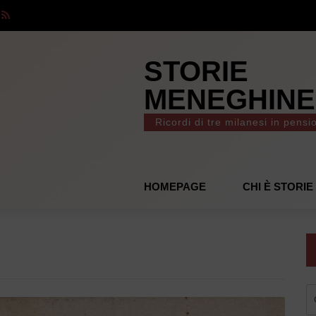
STORIE
MENEGHINE
Ricordi di tre milanesi in pensi
HOMEPAGE
CHI È STORI
R
pe