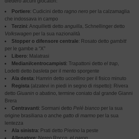
diedero alcuni giocatori:
Portiere
: Cudicini detto
ragno nero
per la calzamaglia
che indossava in campo
Terzini
: Anquilletti detto
anguilla
, Schnellinger detto
Volkswagen
per la sua nazionalità
Stopper o difensore centrale
: Rosato detto
gambitt
per le gambe a “X”
Libero
: Malatrasi
Mediani/centrocampisti
: Trapattoni detto
el trap
,
Lodetti detto
basleta
per il mento sporgente
Ala desta
: Hamrin detto
uccellino
per il fisico minuto
Regista
(alzatevi in piedi in segno di rispetto): Rivera
detto
Giuanin
o abatino, termine coniato dal grande Gianni
Brera
Centravanti
: Sormani detto
Pelé bianco
per la sua
origine brasiliana o anche
gatto di marmo
per la sua
lentezza
Ala sinistra
: Prati detto
Pierino
la peste
Allenatore
: Nereo Rocco,
el paron