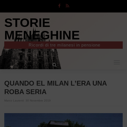
STORIE
MENEGHINE
Ricordi di tre milanesi in pensione
Togg
navig
QUANDO EL MILAN L’ERA UNA
ROBA SERIA
Marco Laurenti
30 Novembre 2019