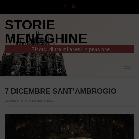
STORIE
MENEGHINE
Ricordi di tre milanesi in pensione
Togg
navig
7 DICEMBRE SANT’AMBROGIO
Giuseppe Reiss
6 Dicembre 2019