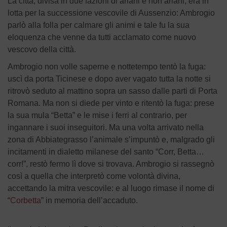
La città, divisa in due fazioni di ariani e non ariani, era in
lotta per la successione vescovile di Aussenzio: Ambrogio
parlò alla folla per calmare gli animi e tale fu la sua
eloquenza che venne da tutti acclamato come nuovo
vescovo della città.
Ambrogio non volle saperne e nottetempo tentò la fuga:
uscì da porta Ticinese e dopo aver vagato tutta la notte si
ritrovò seduto al mattino sopra un sasso dalle parti di Porta
Romana. Ma non si diede per vinto e ritentò la fuga: prese
la sua mula “Betta” e le mise i ferri al contrario, per
ingannare i suoi inseguitori. Ma una volta arrivato nella
zona di Abbiategrasso l’animale s’impuntò e, malgrado gli
incitamenti in dialetto milanese del santo “Corr, Betta…
corr!”, restò fermo lì dove si trovava. Ambrogio si rassegnò
così a quella che interpretò come volontà divina,
accettando la mitra vescovile: e al luogo rimase il nome di
“
Corbetta
” in memoria dell’accaduto.