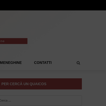
one
E MENEGHINE
CONTATTI
PER CERCÀ UN QUAICOS
icerca
r: