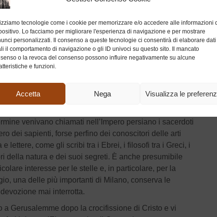
 tre uomini per trovare il piccolo Gesù e ucciderlo, prima
lizziamo tecnologie come i cookie per memorizzare e/o accedere alle informazioni 
positivo. Lo facciamo per migliorare l'esperienza di navigazione e per mostrare
vano seguito fermarsi proprio sopra la capanna in cui il
unci personalizzati. Il consenso a queste tecnologie ci consentirà di elaborare dati
aria. Entrarono e si prostrarono ai suoi piedi chiamandolo
li il comportamento di navigazione o gli ID univoci su questo sito. Il mancato
senso o la revoca del consenso possono influire negativamente su alcune
i sono stati tramandati coi nomi di Melchiorre, Gaspare e
atteristiche e funzioni.
sogno profetico intimò loro di non farlo, e così tornarono
altra strada.
Accetta
Nega
Visualizza le preferen
iosi riconoscono la veridicità del racconto evangelico e
secondarie e leggendarie. Il termine “Magi” deriva da una
rmine venivano chiamati nell’Impero persiano i sacerdoti
o dei sapienti, forse perfino dei conoscitori delle arti
ttere, come gli scribi tra i Ebrei, i filosofi tra i Greci, i
ri della natura e dei suoi segreti. È anche presumibile
colare interesse per le stelle e, in particolare, per la
rgio, una delle più importanti di Milano, conserva le
a devozione mai interrotta.
 a Gerusalemme dopo la crocifissione di Cristo e vi