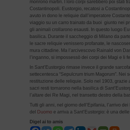
morirono martiri. I loro corpi sarebbero poi stati t
Costantinopoli. Eustorgio, recatosi a Costantinop
avuto in dono le reliquie dall’imperatore Costant
viaggio su un carro trainato da buoi giunto nei p
gli animali crollarono esausti. In questo luogo E
basilica. Durante il saccheggio di Milano da part
le sacre reliquie venissero profanate, le nascoser
mura cittadine. Ma l’arcivescovo Rainald von Das
l’inganno, si impossessò dei corpi dei Magi e li fe
In Sant’Eustorgio rimase invece il grande sarcofag
settecentesca “Sepulcrum trium Magorum”. Nei sec
restituzione delle reliquie. Solo nel 1903, grazie 
sacri resti tornarono nella basilica di Sant’Eusto
l’altare dei Re Magi, nel transetto destro della bas
Tutti gli anni, nel giorno dell’Epifania, l’arrivo 
del
Duomo
e arriva a Sant’Eustorgio: è una delle 
Digel ai to amis