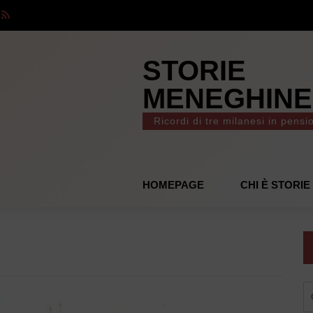
STORIE
MENEGHINE
Ricordi di tre milanesi in pensi
HOMEPAGE
CHI È STORI
R
pe