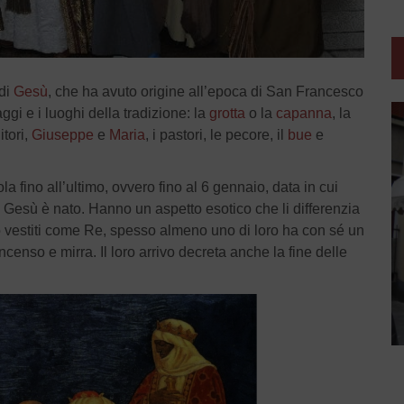
 di
Gesù
, che ha avuto origine all’epoca di San Francesco
ggi e i luoghi della tradizione: la
grotta
o la
capanna
, la
itori,
Giuseppe
e
Maria
, i pastori, le pecore, il
bue
e
a fino all’ultimo, ovvero fino al 6 gennaio, data in cui
 Gesù è nato. Hanno un aspetto esotico che li differenzia
o vestiti come Re, spesso almeno uno di loro ha con sé un
censo e mirra. Il loro arrivo decreta anche la fine delle