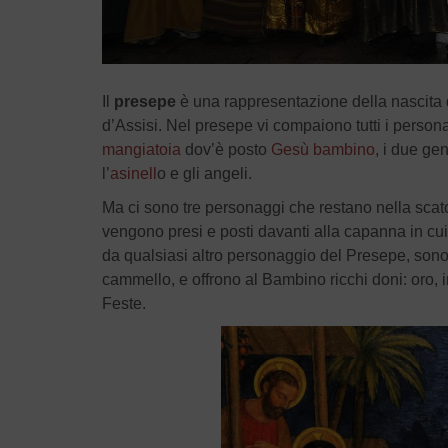
Il
presepe
è una rappresentazione della nascita
d’Assisi. Nel presepe vi compaiono tutti i persona
mangiatoia
dov’è posto
Gesù bambino
, i due gen
l’
asinell
o e gli angeli.
Ma ci sono tre personaggi che restano nella scatol
vengono presi e posti davanti alla capanna in cui
da qualsiasi altro personaggio del Presepe, son
cammello, e offrono al Bambino ricchi doni: oro, in
Feste.