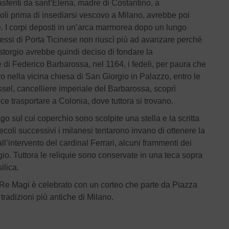
rasferiti da sant’Elena, madre di Costantino, a
oli prima di insediarsi vescovo a Milano, avrebbe poi
e. I corpi deposti in un’arca marmorea dopo un lungo
ressi di Porta Ticinese non riuscì più ad avanzare perché
ustorgio avrebbe quindi deciso di fondare la
e di Federico Barbarossa, nel 1164, i fedeli, per paura che
o nella vicina chiesa di San Giorgio in Palazzo, entro le
sel, cancelliere imperiale del Barbarossa, scoprì
ce trasportare a Colonia, dove tuttora si trovano.
o sul cui coperchio sono scolpite una stella e la scritta
oli successivi i milanesi tentarono invano di ottenere la
all’intervento del cardinal Ferrari, alcuni frammenti dei
rgio. Tuttora le reliquie sono conservate in una teca sopra
ilica.
dei Re Magi è celebrato con un corteo che parte da Piazza
tradizioni più antiche di Milano.