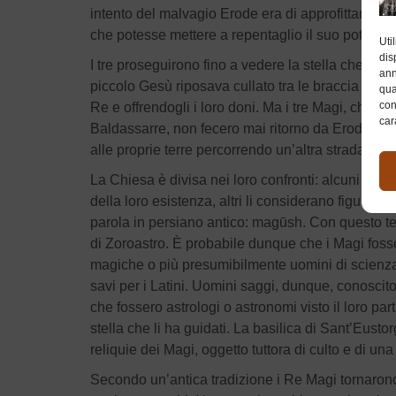
intento del malvagio Erode era di approfittare dei
che potesse mettere a repentaglio il suo potere.
Uti
dis
I tre proseguirono fino a vedere la stella che ave
ann
piccolo Gesù riposava cullato tra le braccia di M
qua
con
Re e offrendogli i loro doni. Ma i tre Magi, che c
car
Baldassarre, non fecero mai ritorno da Erode. Un 
alle proprie terre percorrendo un’
La Chiesa è divisa nei loro confronti: alcuni stud
della loro esistenza, altri li considerano figure 
parola in persiano antico: magūsh. Con questo te
di Zoroastro. È probabile dunque che i Magi fosser
magiche o più presumibilmente uomini di scienza e le
savi per i Latini. Uomini saggi, dunque, conoscito
che fossero astrologi o astronomi visto il loro parti
stella che li ha guidati. La basilica di Sant’Eusto
reliquie dei Magi, oggetto tuttora di culto e di un
Secondo un’antica tradizione i Re Magi tornarono