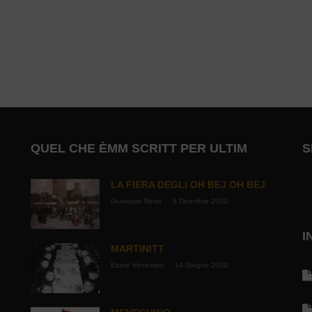
QUEL CHE ÈMM SCRITT PER ULTIM
S
LA FIERA DEGLI OH BEJ OH BEJ
Giuseppe Reiss
6 Dicembre 2020
I
MARTINITT
Ettore Veneziani
14 Giugno 2020