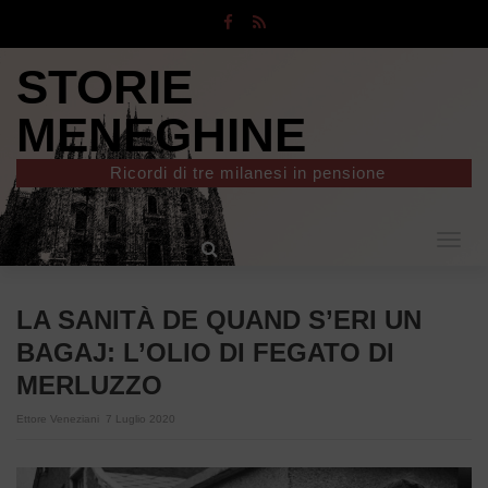
STORIE
MENEGHINE
Ricordi di tre milanesi in pensione
Togg
navig
LA SANITÀ DE QUAND S’ERI UN
BAGAJ: L’OLIO DI FEGATO DI
MERLUZZO
Ettore Veneziani
7 Luglio 2020